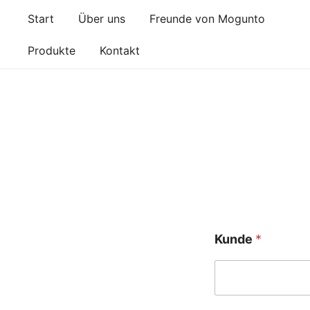
Zum
Start
Über uns
Freunde von Mogunto
Inhalt
springen
Produkte
Kontakt
Kunde
*