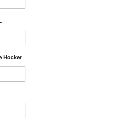
L
le Hocker