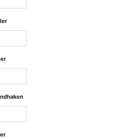
ler
er
andhaken
er