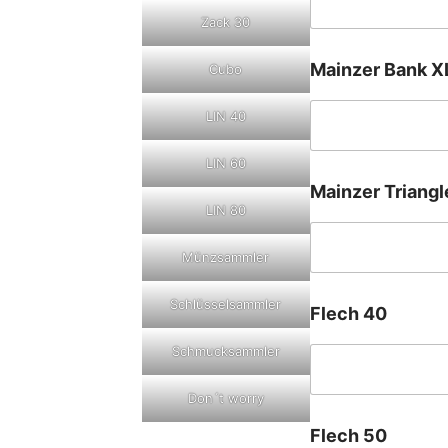
Zack 30
Mainzer Bank X
Cubo
LIN 40
LIN 60
Mainzer Triang
LIN 80
Münzsammler
Schlüsselsammler
Flech 40
Schmucksammler
Don´t worry
Flech 50